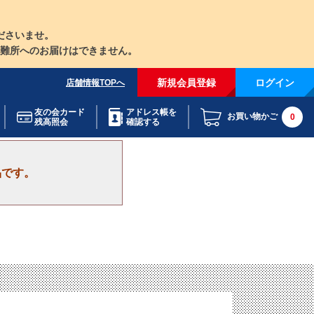
ださいませ。
難所へのお届けはできません。
新規会員登録
ログイン
店舗情報TOPへ
友の会カード
アドレス帳を
お買い物かご
0
残高照会
確認する
品です。