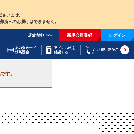
ださいませ。
難所へのお届けはできません。
新規会員登録
ログイン
店舗情報TOPへ
友の会カード
アドレス帳を
お買い物かご
0
残高照会
確認する
品です。