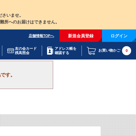
ださいませ。
難所へのお届けはできません。
新規会員登録
ログイン
店舗情報TOPへ
友の会カード
アドレス帳を
お買い物かご
0
残高照会
確認する
品です。