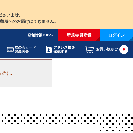
ださいませ。
難所へのお届けはできません。
新規会員登録
ログイン
店舗情報TOPへ
友の会カード
アドレス帳を
お買い物かご
0
残高照会
確認する
品です。