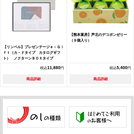
【熊本菓房】芦北のデコポンぜりー
（９個入り）
【リンベル】プレゼンテージｅ－Ｇｉ
ｆｔ（カ－ドタイプ カタログギフ
ト） ノクターンＢＯＸタイプ
11,880
5,400
税込
円
税込
円
商品詳細
商品詳細