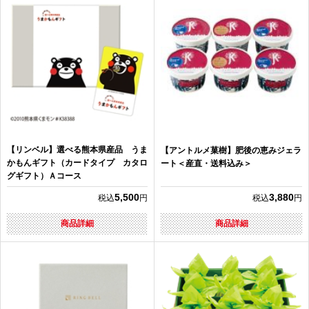
【リンベル】選べる熊本県産品 うま
【アントルメ菓樹】肥後の恵みジェラ
かもんギフト（カードタイプ カタロ
ート＜産直・送料込み＞
グギフト）Ａコース
5,500
3,880
税込
円
税込
円
商品詳細
商品詳細