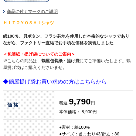
商品に付くマークのご説明
ＨＩＴＯＹＯＳＨＩシャツ
綿100％。貝ボタン、フラシ芯地を使用した本格的なシャツであり
ながら、ファクトリー直結でお手頃な価格を実現しました
＜包装紙・提げ袋についてのご案内＞
※こちらの商品は、
鶴屋包装紙・提げ袋
にてご準備いたします。鶴
屋提げ袋はご購入くださいませ。
◆鶴屋提げ袋お買い求めの方はこちらから
9,790
税込
円
価 格
本体価格： 8,900円
●素材：綿100%
●サイズ：首まわり43/裄丈：86