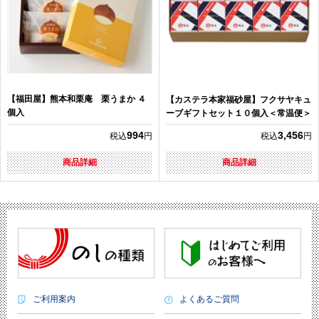
【福田屋】熊本和栗庵 栗うまか ４
【カステラ本家福砂屋】フクサヤキュ
個入
ーブギフトセット１０個入＜常温便＞
994
3,456
税込
円
税込
円
商品詳細
商品詳細
ご利用案内
よくあるご質問