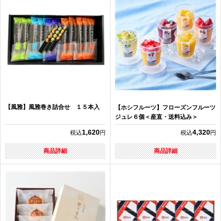
【風雅】風雅巻き詰合せ １５本入
【ホシフルーツ】フローズンフルーツ
ジュレ６個＜産直・送料込み＞
1,620
4,320
税込
円
税込
円
商品詳細
商品詳細