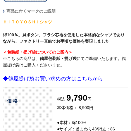
商品に付くマークのご説明
ＨＩＴＯＹＯＳＨＩシャツ
綿100％。貝ボタン、フラシ芯地を使用した本格的なシャツであり
ながら、ファクトリー直結でお手頃な価格を実現しました
＜包装紙・提げ袋についてのご案内＞
※こちらの商品は、
鶴屋包装紙・提げ袋
にてご準備いたします。鶴
屋提げ袋はご購入くださいませ。
◆鶴屋提げ袋お買い求めの方はこちらから
9,790
税込
円
価 格
本体価格： 8,900円
●素材：綿100%
●サイズ：首まわり43/裄丈：86