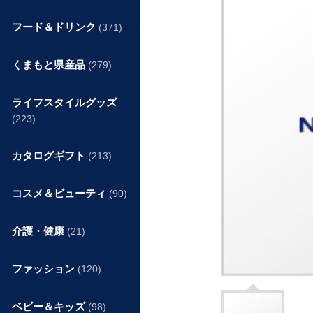
フード＆ドリンク
(371)
くまもと県産品
(279)
ライフスタイルグッズ
(223)
カタログギフト
(213)
コスメ＆ビューティ
(90)
介護・健康
(21)
ファッション
(120)
ベビー＆キッズ
(98)