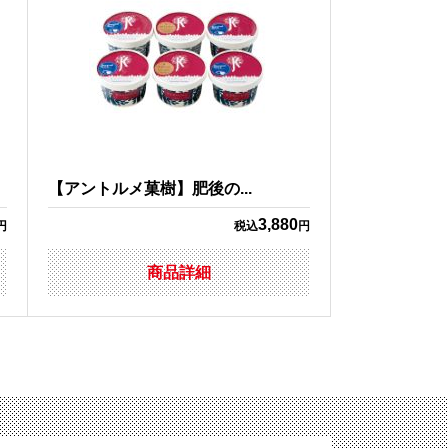
【アントルメ菓樹】肥後の...
3,880
円
税込
円
商品詳細