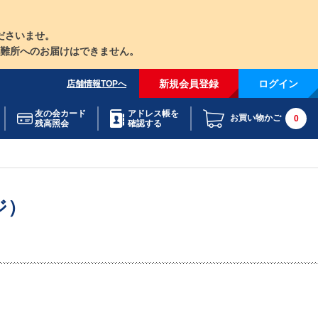
ださいませ。
難所へのお届けはできません。
新規会員登録
ログイン
店舗情報TOPへ
友の会カード
アドレス帳を
お買い物かご
0
残高照会
確認する
ジ）