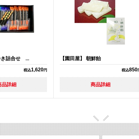
詰合せ ...
【園田屋】 朝鮮飴
1,620
850
税込
円
税込
商品詳細
商品詳細