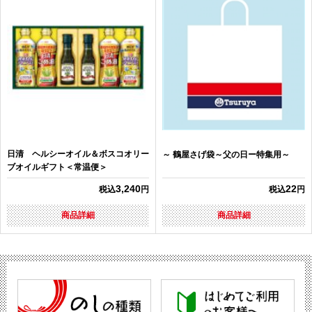
日清 ヘルシーオイル＆ボスコオリー
～ 鶴屋さげ袋～父の日ー特集用～
ブオイルギフト＜常温便＞
3,240
22
税込
円
税込
円
商品詳細
商品詳細