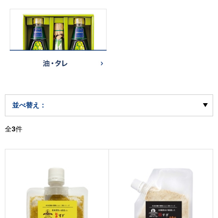
並べ替え：
全
3
件