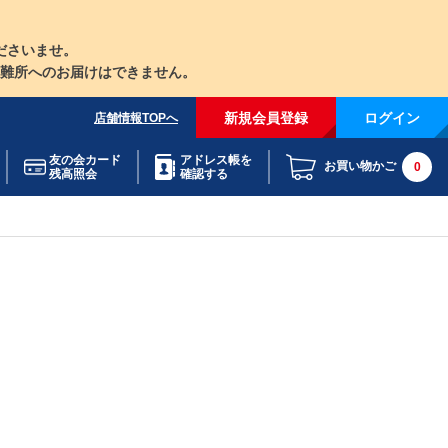
ださいませ。
難所へのお届けはできません。
新規会員登録
ログイン
店舗情報TOPへ
友の会カード
アドレス帳を
お買い物かご
0
残高照会
確認する