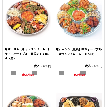
味オ－０４【キャッスルワールド】
味オ－０５【龍菜】中華オードブル
洋・中オードブル（直径３５ｃｍ、
（直径４０ｃｍ、５～６人前）
４人前）
6,480
6,480
税込
円
税込
円
商品詳細
商品詳細