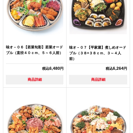
味オ－０６【若菜旬彩】若菜オード
味オ－０７【平家屋】煮しめオード
ブル（直径４０ｃｍ、５～６人前）
ブル（３８×３８ｃｍ、３～４人
前）
6,480
6,264
税込
円
税込
円
商品詳細
商品詳細