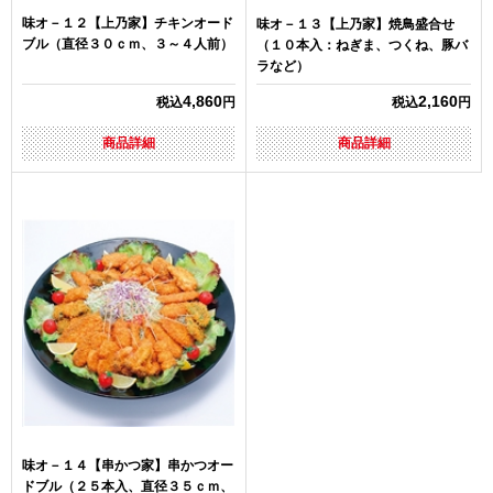
味オ－１２【上乃家】チキンオード
味オ－１３【上乃家】焼鳥盛合せ
ブル（直径３０ｃｍ、３～４人前）
（１０本入：ねぎま、つくね、豚バ
ラなど）
4,860
2,160
税込
円
税込
円
商品詳細
商品詳細
味オ－１４【串かつ家】串かつオー
ドブル（２５本入、直径３５ｃｍ、