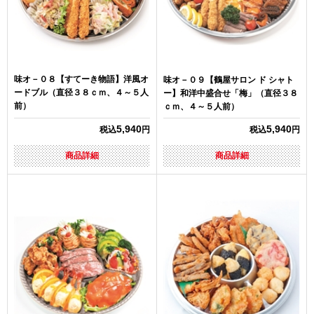
味オ－０８【すてーき物語】洋風オ
味オ－０９【鶴屋サロン ド シャト
ードブル（直径３８ｃｍ、４～５人
ー】和洋中盛合せ「梅」（直径３８
前）
ｃｍ、４～５人前）
5,940
5,940
税込
円
税込
円
商品詳細
商品詳細