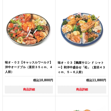
味オ－０２【キャッスルワールド】
味オ－０３【鶴屋サロン ド シャト
洋中オードブル（直径３５ｃｍ、４
ー】和洋中盛合せ「松」（直径４３
人前）
ｃｍ、５～６人前）
10,800
11,880
税込
円
税込
円
商品詳細
商品詳細