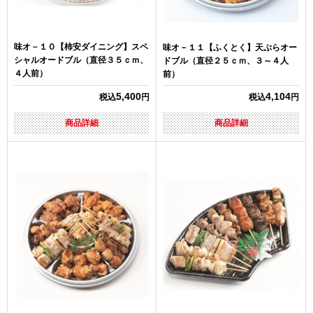
味オ－１０【柿安ダイニング】スペ
味オ－１１【ふくとく】天ぷらオー
シャルオードブル（直径３５ｃｍ、
ドブル（直径２５ｃｍ、３～４人
４人前）
前）
5,400
4,104
税込
円
税込
円
商品詳細
商品詳細