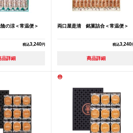
緑陰の涼＜常温便＞
両口屋是清 銘菓詰合＜常温便＞
3,240
3,240
税込
円
税込
商品詳細
商品詳細