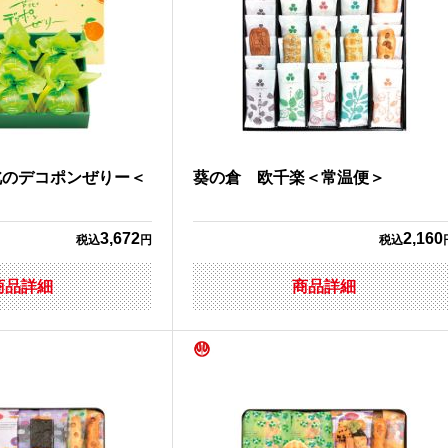
北のデコポンぜりー＜
葵の倉 欧千楽＜常温便＞
3,672
2,160
税込
円
税込
商品詳細
商品詳細