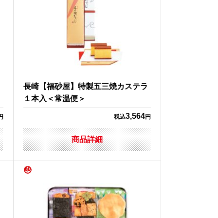
長崎【福砂屋】特製五三焼カステラ
１本入＜常温便＞
3,564
円
税込
円
商品詳細