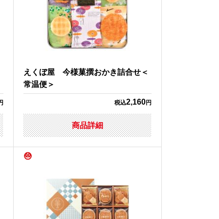
＜
えくぼ屋 今様菓撰おかき詰合せ＜
常温便＞
2,160
円
税込
円
商品詳細