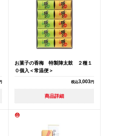
＜
お菓子の香梅 特製陣太鼓 ２種１
０個入＜常温便＞
3,003
円
税込
円
商品詳細