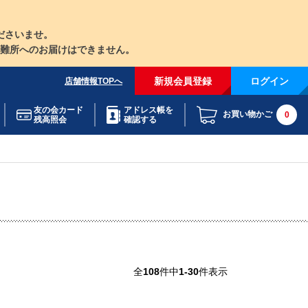
ださいませ。
難所へのお届けはできません。
新規会員登録
ログイン
店舗情報TOPへ
友の会カード
アドレス帳を
お買い物かご
0
残高照会
確認する
全
108
件中
1-30
件表示