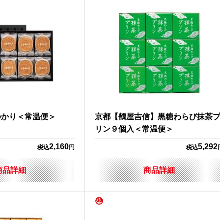
ゆかり＜常温便＞
京都【鶴屋吉信】黒糖わらび抹茶
リン９個入＜常温便＞
2,160
5,292
税込
円
税込
商品詳細
商品詳細