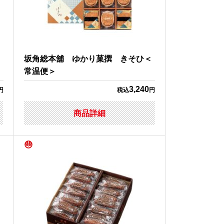
常
坂角総本舖 ゆかり菓撰 きそひ＜
常温便＞
3,240
円
税込
円
商品詳細