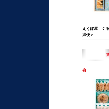
えくぼ屋 ぐ
温便＞