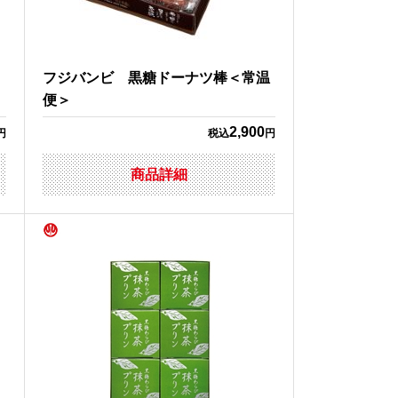
フジバンビ 黒糖ドーナツ棒＜常温
便＞
2,900
円
税込
円
商品詳細