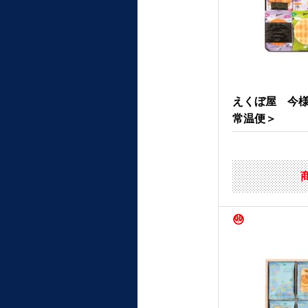
えくぼ屋 今
常温便＞