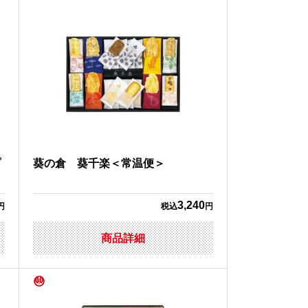
プ
葵の倉 葵千楽＜常温便＞
3,240
円
税込
円
商品詳細