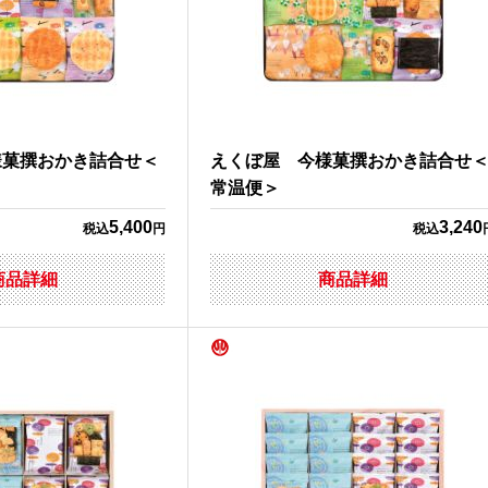
様菓撰おかき詰合せ＜
えくぼ屋 今様菓撰おかき詰合せ
常温便＞
5,400
3,240
税込
円
税込
商品詳細
商品詳細