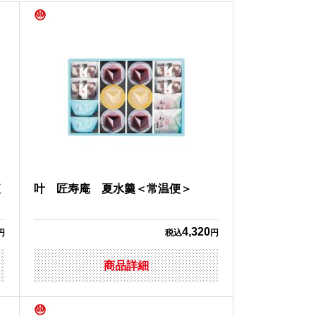
便
叶 匠寿庵 夏水羹＜常温便＞
4,320
円
税込
円
商品詳細