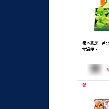
熊本菓房 芦
常温便＞