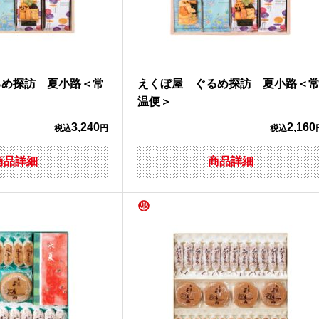
るめ探訪 夏小路＜常
えくぼ屋 ぐるめ探訪 夏小路＜
温便＞
3,240
2,160
税込
円
税込
商品詳細
商品詳細