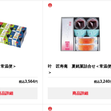
＜常温便＞
叶 匠寿庵 夏銘菓詰合せ＜常温
＞
3,564
3,240
税込
円
税込
商品詳細
商品詳細