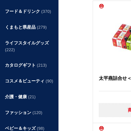
フード＆ドリンク
(370)
くまもと県産品
(279)
ライフスタイルグッズ
(222)
カタログギフト
(213)
太平燕詰合せ
コスメ＆ビューティ
(90)
介護・健康
(21)
ファッション
(120)
ベビー＆キッズ
(98)