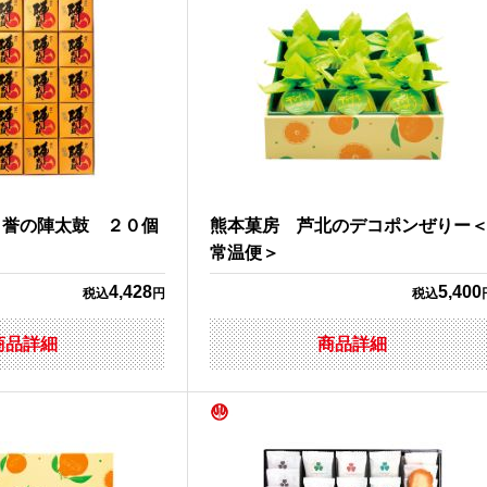
 誉の陣太鼓 ２０個
熊本菓房 芦北のデコポンぜりー
常温便＞
4,428
5,400
税込
円
税込
商品詳細
商品詳細