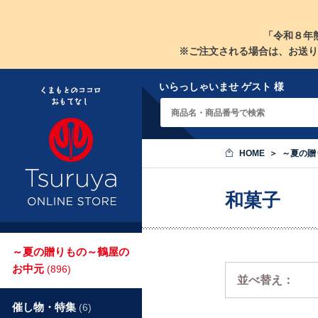
「令和８年
※ご注文される場合は、お送り
いらっしゃいませ ゲスト 様
HOME
～夏の贈
和菓子
～夏の贈りもの～鶴屋の
お中元
(896)
並べ替え：
催し物・特集
(6)