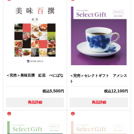
＜完売＞美味百撰 紅花 べにばな
＜完売＞セレクトギフト アメシス
ト
5,500
12,100
税込
円
税込
円
商品詳細
商品詳細