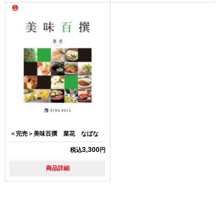
＜完売＞美味百撰 菜花 なばな
3,300
税込
円
商品詳細