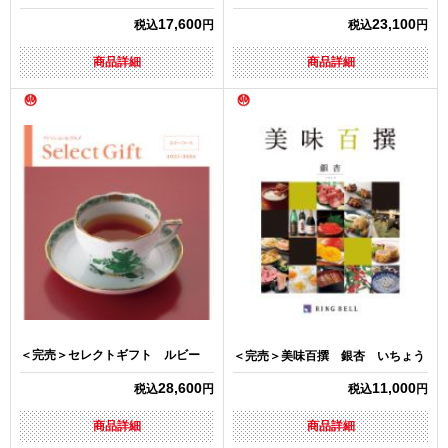
17,600
23,100
税込
円
税込
円
商品詳細
商品詳細
＜完売＞セレクトギフト ルビー
＜完売＞美味百撰 銀杏 いちょう
28,600
11,000
税込
円
税込
円
商品詳細
商品詳細