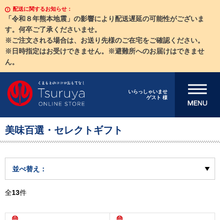
配送に関するお知らせ：
「令和８年熊本地震」の影響により配送遅延の可能性がございま
す。何卒ご了承くださいませ。
※ご注文される場合は、お送り先様のご在宅をご確認ください。
※日時指定はお受けできません。※避難所へのお届けはできませ
ん。
メニューを開
いらっしゃいませ
ゲスト 様
く
美味百選・セレクトギフト
並べ替え：
全
13
件