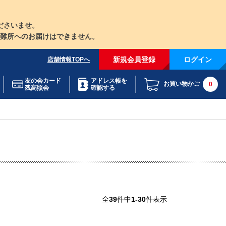
ださいませ。
難所へのお届けはできません。
新規会員登録
ログイン
店舗情報TOPへ
友の会カード
アドレス帳を
お買い物かご
0
残高照会
確認する
全
39
件中
1-30
件表示