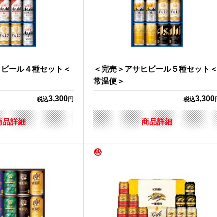
ヒビール４種セット＜
＜完売＞アサヒビール５種セット
常温便＞
3,300
3,300
税込
円
税込
商品詳細
商品詳細