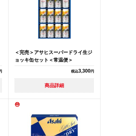
ト
＜完売＞アサヒスーパードライ生ジ
ョッキ缶セット＜常温便＞
3,300
円
税込
円
商品詳細