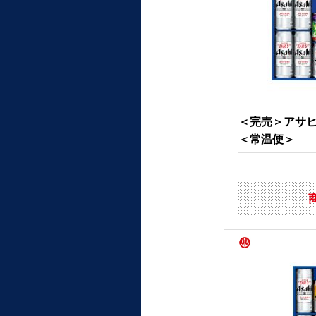
＜完売＞アサ
＜常温便＞