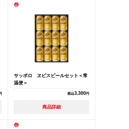
＞
サッポロ ヱビスビールセット＜常
温便＞
3,300
円
税込
円
商品詳細