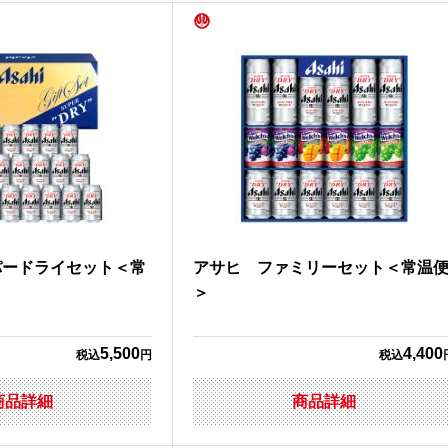
パードライセット＜常
アサヒ ファミリーセット＜常温
＞
5,500
4,400
税込
円
税込
商品詳細
商品詳細