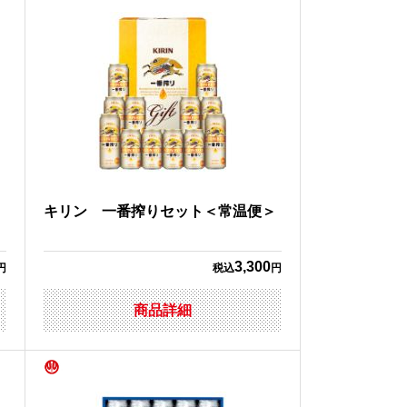
常
キリン 一番搾りセット＜常温便＞
3,300
円
税込
円
商品詳細