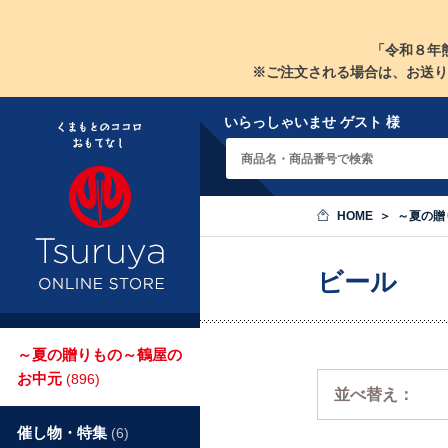
「令和８年
※ご注文される場合は、お送り
いらっしゃいませ ゲスト 様
HOME
～夏の贈
ビール
～夏の贈りもの～鶴屋の
お中元
(896)
並べ替え：
催し物・特集
(6)