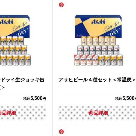
ードライ生ジョッキ缶
アサヒビール４種セット＜常温便
便＞
5,500
5,500
税込
円
税込
商品詳細
商品詳細