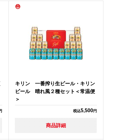
便
キリン 一番搾り生ビール・キリン
ビール 晴れ風２種セット＜常温便
＞
5,500
円
税込
円
商品詳細