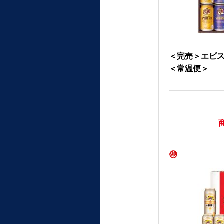
＜完売＞エビ
＜常温便＞