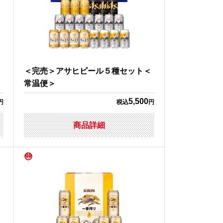
＜
＜完売＞アサヒビール５種セット＜
常温便＞
5,500
円
税込
円
商品詳細