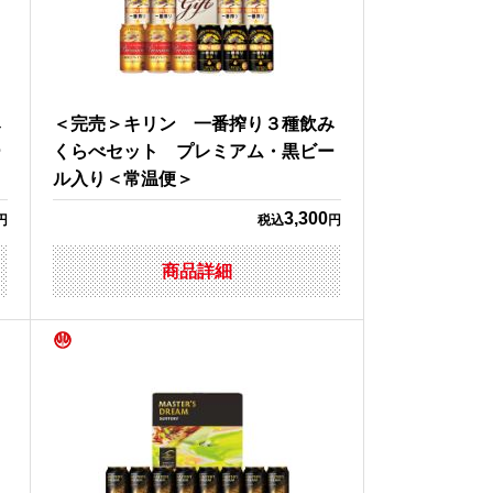
み
＜完売＞キリン 一番搾り３種飲み
ー
くらべセット プレミアム・黒ビー
ル入り＜常温便＞
3,300
円
税込
円
商品詳細