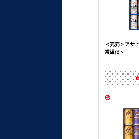
＜完売＞アサ
常温便＞