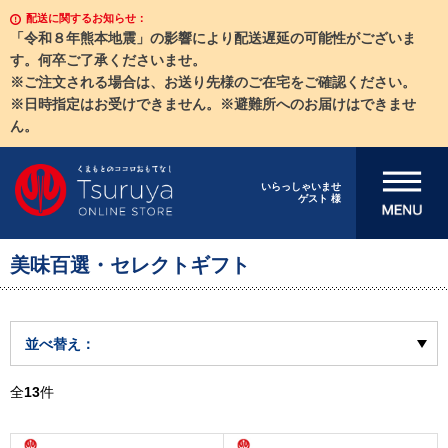
配送に関するお知らせ：
「令和８年熊本地震」の影響により配送遅延の可能性がございま
す。何卒ご了承くださいませ。
※ご注文される場合は、お送り先様のご在宅をご確認ください。
※日時指定はお受けできません。※避難所へのお届けはできませ
ん。
メニューを開
いらっしゃいませ
ゲスト 様
く
美味百選・セレクトギフト
並べ替え：
全
13
件