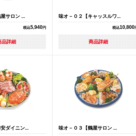
サロン ...
味オ－０２【キャッスルワ...
5,940
10,800
税込
円
税込
商品詳細
商品詳細
ダイニン...
味オ－０３【鶴屋サロン ...