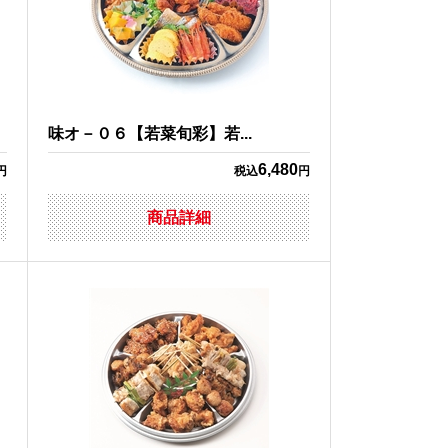
味オ－０６【若菜旬彩】若...
6,480
円
税込
円
商品詳細