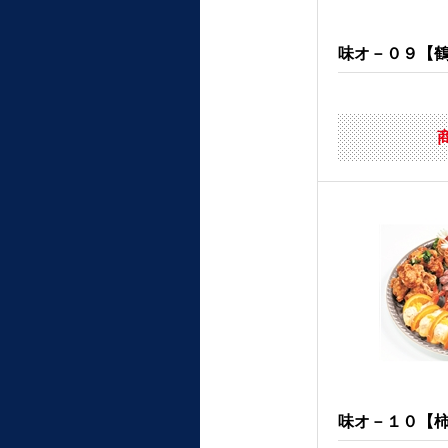
味オ－０９【鶴屋
味オ－１０【柿安