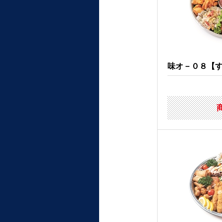
味オ－０８【すて