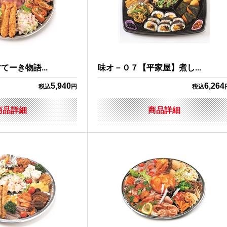
ーき物語...
味オ－０７【平家屋】煮し...
5,940
6,264
税込
円
税込
商品詳細
商品詳細