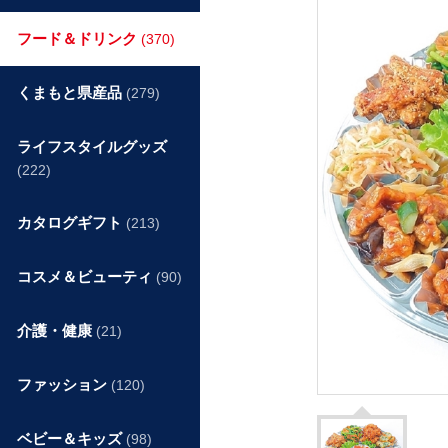
フード＆ドリンク
(370)
くまもと県産品
(279)
ライフスタイルグッズ
(222)
カタログギフト
(213)
コスメ＆ビューティ
(90)
介護・健康
(21)
ファッション
(120)
ベビー＆キッズ
(98)