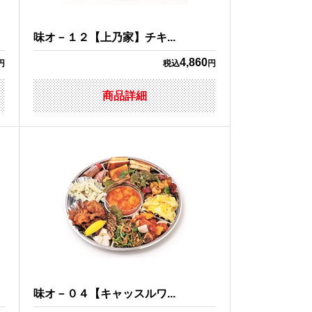
味オ－１２【上乃家】チキ...
4,860
円
税込
円
商品詳細
味オ－０４【キャッスルワ...