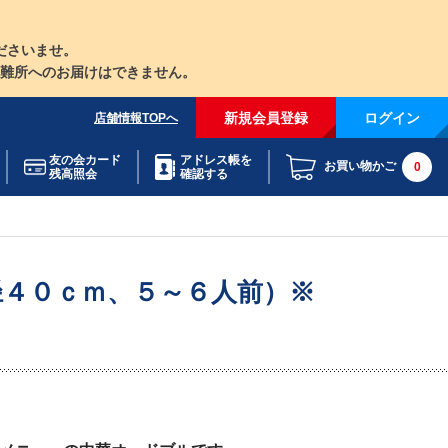
ださいませ。
難所へのお届けはできません。
新規会員登録
ログイン
店舗情報TOPへ
友の会カード
アドレス帳を
お買い物かご
0
残高照会
確認する
径４０ｃｍ、５～６人前）※