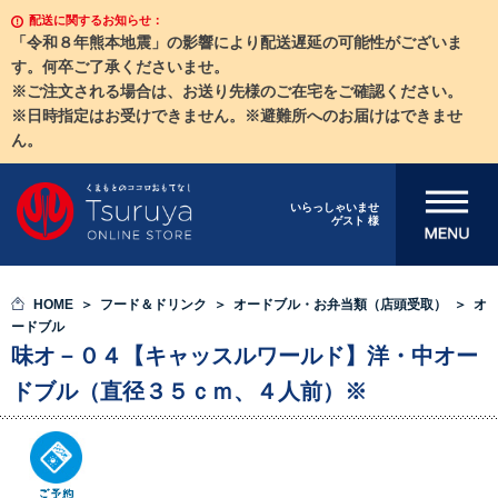
配送に関するお知らせ：
「令和８年熊本地震」の影響により配送遅延の可能性がございま
す。何卒ご了承くださいませ。
※ご注文される場合は、お送り先様のご在宅をご確認ください。
※日時指定はお受けできません。※避難所へのお届けはできませ
ん。
メニューを開
いらっしゃいませ
ゲスト 様
く
HOME
フード＆ドリンク
オードブル・お弁当類（店頭受取）
オ
ードブル
味オ－０４【キャッスルワールド】洋・中オー
ドブル（直径３５ｃｍ、４人前）※