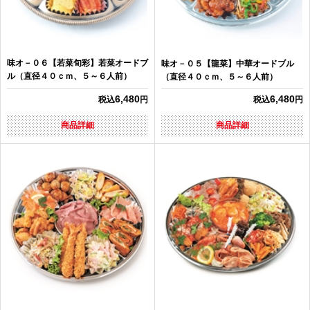
味オ－０６【若菜旬彩】若菜オードブ
味オ－０５【龍菜】中華オードブル
ル（直径４０ｃｍ、５～６人前）
（直径４０ｃｍ、５～６人前）
6,480
6,480
税込
円
税込
円
商品詳細
商品詳細