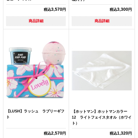
3,570
3,300
税込
円
税込
円
商品詳細
商品詳細
【LUSH】ラッシュ ラブリーギフ
【ホットマン】ホットマンカラー
ト
12 ライトフェイスタオル（ホワイ
ト）
2,570
1,320
税込
円
税込
円