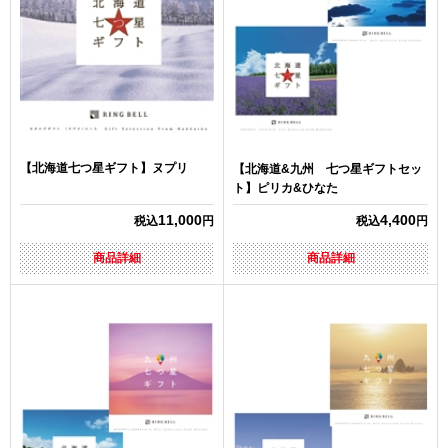
【北海道七つ星ギフト】ヌプリ
【北海道&九州 七つ星ギフトセッ
ト】ピリカ&ひなた
11,000
4,400
税込
円
税込
円
商品詳細
商品詳細