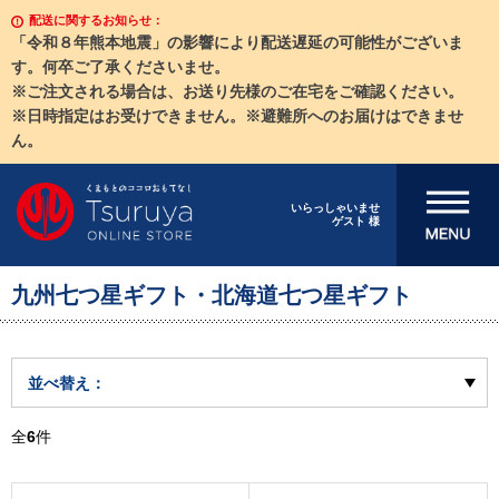
配送に関するお知らせ：
「令和８年熊本地震」の影響により配送遅延の可能性がございま
す。何卒ご了承くださいませ。
※ご注文される場合は、お送り先様のご在宅をご確認ください。
※日時指定はお受けできません。※避難所へのお届けはできませ
ん。
メニューを開
いらっしゃいませ
ゲスト 様
く
九州七つ星ギフト・北海道七つ星ギフト
並べ替え：
全
6
件