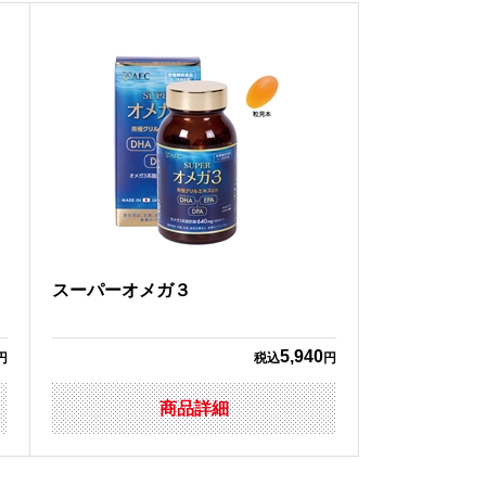
４
スーパーオメガ３
5,940
円
税込
円
商品詳細