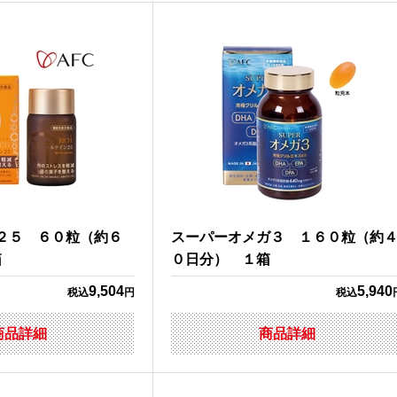
ン２５ ６０粒（約６
スーパーオメガ３ １６０粒（約
箱
０日分） １箱
9,504
5,940
税込
円
税込
商品詳細
商品詳細