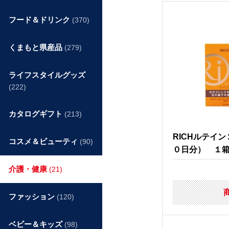
フード＆ドリンク
(370)
くまもと県産品
(279)
ライフスタイルグッズ
(222)
カタログギフト
(213)
RICHルテイ
コスメ＆ビューティ
(90)
０日分） １
介護・健康
(21)
ファッション
(120)
ベビー＆キッズ
(98)