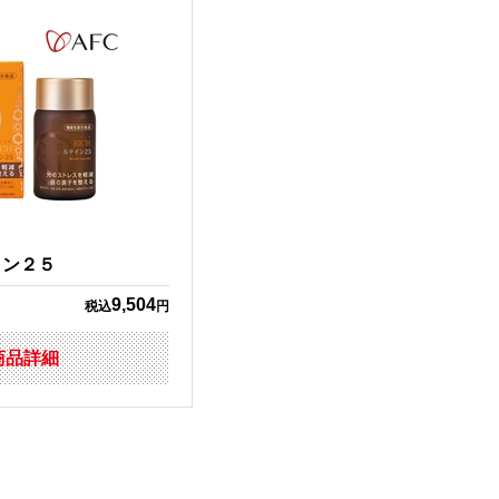
イン２５
9,504
税込
円
商品詳細