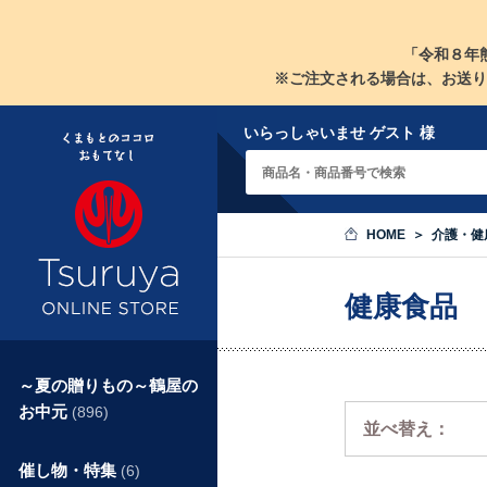
「令和８年
※ご注文される場合は、お送り
いらっしゃいませ ゲスト 様
HOME
介護・健
健康食品
～夏の贈りもの～鶴屋の
お中元
(896)
並べ替え：
催し物・特集
(6)