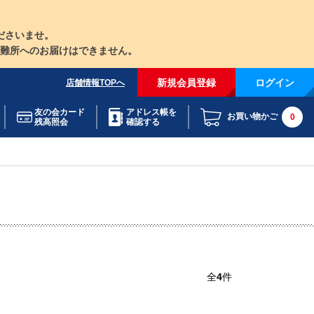
ださいませ。
難所へのお届けはできません。
新規会員登録
ログイン
店舗情報TOPへ
友の会カード
アドレス帳を
お買い物かご
0
残高照会
確認する
全
4
件