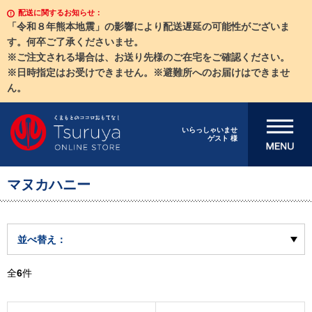
配送に関するお知らせ：
「令和８年熊本地震」の影響により配送遅延の可能性がございま
す。何卒ご了承くださいませ。
※ご注文される場合は、お送り先様のご在宅をご確認ください。
※日時指定はお受けできません。※避難所へのお届けはできませ
ん。
メニューを開
いらっしゃいませ
ゲスト 様
く
マヌカハニー
並べ替え：
全
6
件