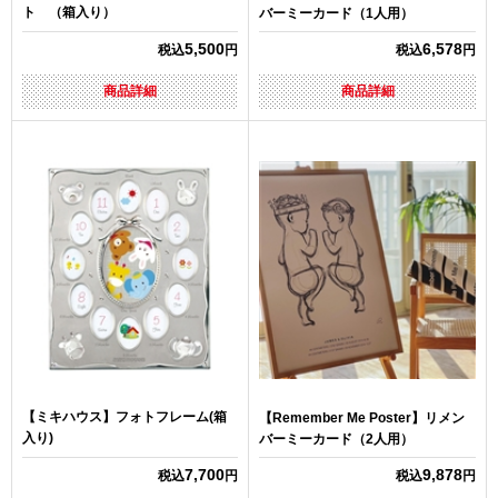
ト （箱入り）
バーミーカード（1人用）
5,500
6,578
税込
円
税込
円
商品詳細
商品詳細
【ミキハウス】フォトフレーム(箱
【Remember Me Poster】リメン
入り)
バーミーカード（2人用）
7,700
9,878
税込
円
税込
円