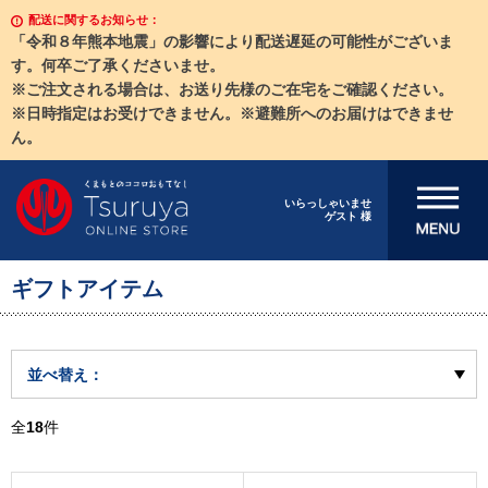
配送に関するお知らせ：
「令和８年熊本地震」の影響により配送遅延の可能性がございま
す。何卒ご了承くださいませ。
※ご注文される場合は、お送り先様のご在宅をご確認ください。
※日時指定はお受けできません。※避難所へのお届けはできませ
ん。
メニューを開
いらっしゃいませ
ゲスト 様
く
ギフトアイテム
並べ替え：
全
18
件