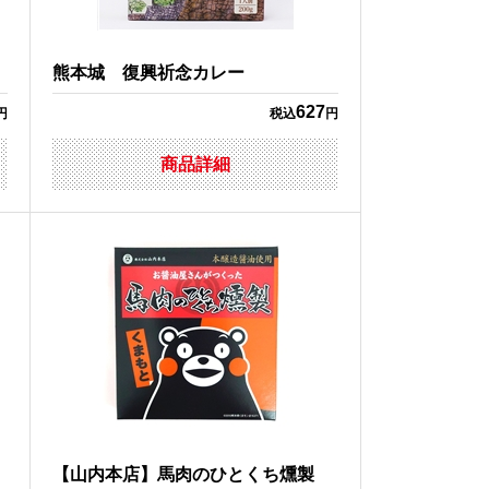
熊本城 復興祈念カレー
627
円
税込
円
商品詳細
【山内本店】馬肉のひとくち燻製