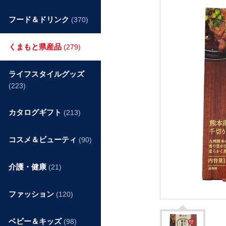
フード＆ドリンク
(370)
くまもと県産品
(279)
ライフスタイルグッズ
(223)
カタログギフト
(213)
コスメ＆ビューティ
(90)
介護・健康
(21)
ファッション
(120)
ベビー＆キッズ
(98)