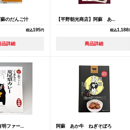
阿蘇のだんご汁
【平野朝光商店】阿蘇 あ...
195
1,188
税込
円
税込
商品詳細
商品詳細
明ファー...
阿蘇 あか牛 ねぎそぼろ