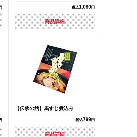
1,080
円
税込
円
商品詳細
【伝承の館】馬すじ煮込み
799
円
税込
円
商品詳細