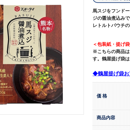
馬スジをフンドー
ジの醤油煮込みで
レトルトパウチの
＜包装紙・提げ袋
※こちらの商品は
す。鶴屋提げ袋は
◆鶴屋提げ袋お
価 格
商品内容