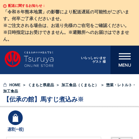
配送に関するお知らせ：
「令和８年熊本地震」の影響により配送遅延の可能性がございま
す。何卒ご了承くださいませ。
※ご注文される場合は、お送り先様のご在宅をご確認ください。
※日時指定はお受けできません。※避難所へのお届けはできませ
ん。
メニューを開
いらっしゃいませ
ゲスト 様
く
HOME
くまもと県産品
加工食品（くまもと）
惣菜・レトルト・
加工食品
【伝承の館】馬すじ煮込み※