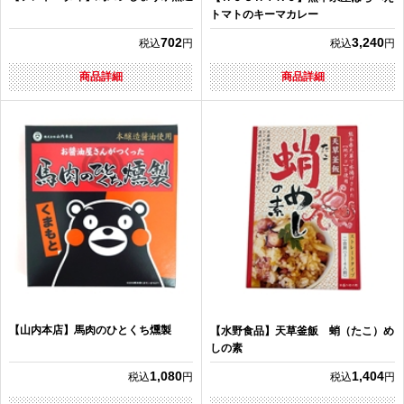
トマトのキーマカレー
702
3,240
税込
円
税込
円
商品詳細
商品詳細
【山内本店】馬肉のひとくち燻製
【水野食品】天草釜飯 蛸（たこ）め
しの素
1,080
1,404
税込
円
税込
円