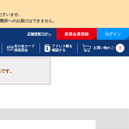
ださいませ。
難所へのお届けはできません。
新規会員登録
ログイン
店舗情報TOPへ
友の会カード
アドレス帳を
お買い物かご
0
残高照会
確認する
品です。