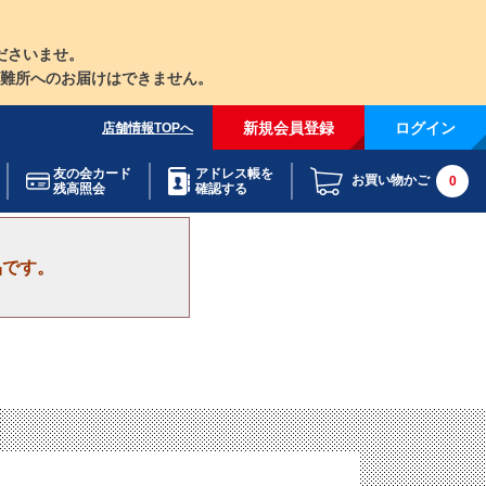
ださいませ。
難所へのお届けはできません。
新規会員登録
ログイン
店舗情報TOPへ
友の会カード
アドレス帳を
お買い物かご
0
残高照会
確認する
品です。