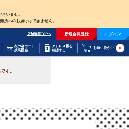
ださいませ。
難所へのお届けはできません。
新規会員登録
ログイン
店舗情報TOPへ
友の会カード
アドレス帳を
お買い物かご
0
残高照会
確認する
品です。