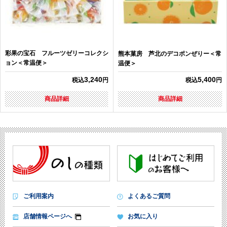
彩果の宝石 フルーツゼリーコレクシ
熊本菓房 芦北のデコポンぜりー＜常
ョン＜常温便＞
温便＞
3,240
5,400
税込
円
税込
円
商品詳細
商品詳細
ご利用案内
よくあるご質問
店舗情報ページへ
お気に入り