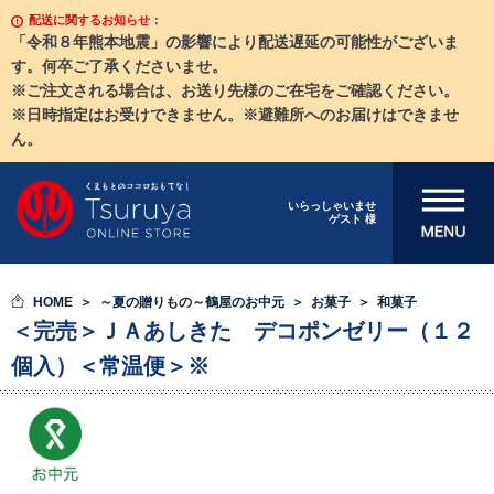
配送に関するお知らせ：
「令和８年熊本地震」の影響により配送遅延の可能性がございま
す。何卒ご了承くださいませ。
※ご注文される場合は、お送り先様のご在宅をご確認ください。
※日時指定はお受けできません。※避難所へのお届けはできませ
ん。
メニューを開
いらっしゃいませ
ゲスト 様
く
HOME
～夏の贈りもの～鶴屋のお中元
お菓子
和菓子
＜完売＞ＪＡあしきた デコポンゼリー（１２
個入）＜常温便＞※