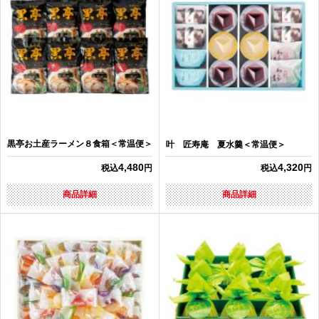
黒亭お土産ラーメン８食箱＜常温便＞
叶 匠寿庵 夏水羹＜常温便＞
4,480
4,320
税込
円
税込
円
商品詳細
商品詳細