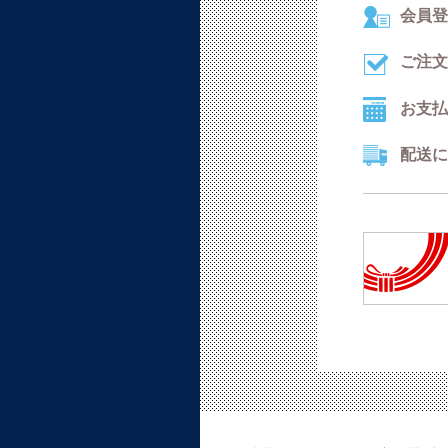
会員登
ご注文
お支払
配送に