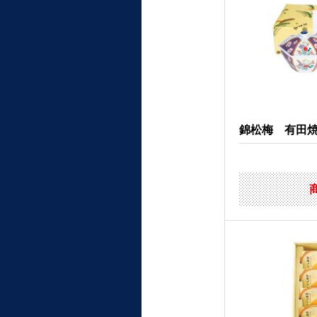
錦松梅 有田