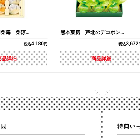
庵 栗涼...
熊本菓房 芦北のデコポン...
4,180
3,672
税込
円
税込
商品詳細
商品詳細