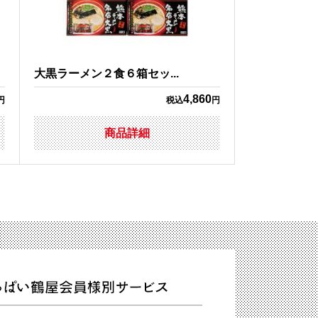
大黒ラーメン２食６箱セッ...
4,860
円
税込
円
商品詳細