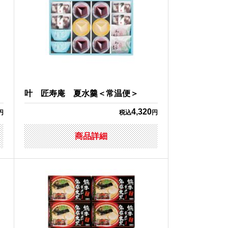
叶 匠寿庵 夏水羹＜常温便＞
4,320
円
税込
円
商品詳細