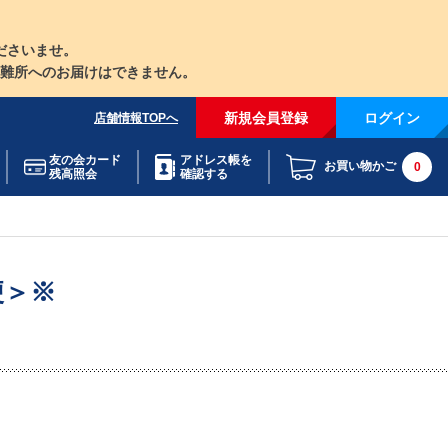
ださいませ。
難所へのお届けはできません。
新規会員登録
ログイン
店舗情報TOPへ
友の会カード
アドレス帳を
お買い物かご
0
残高照会
確認する
便＞※