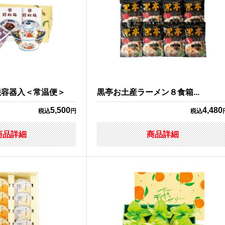
焼容器入＜常温便＞
黒亭お土産ラーメン８食箱...
5,500
4,480
税込
円
税込
商品詳細
商品詳細