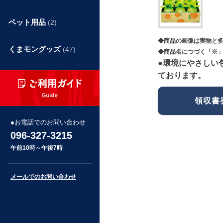
ペット用品
(2)
◆商品の画像は実物と
くまモングッズ
(47)
◆商品名につづく「※」
●環境にやさしい
ております。
領収書
お電話でのお問い合わせ
096-327-3215
午前10時～午後7時
メールでのお問い合わせ