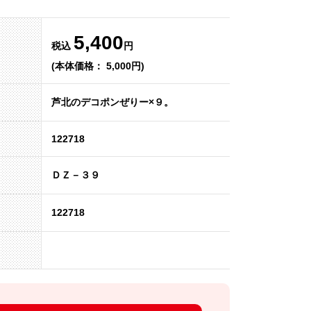
5,400
税込
円
(本体価格： 5,000円)
芦北のデコポンぜりー×９。
122718
ＤＺ－３９
122718