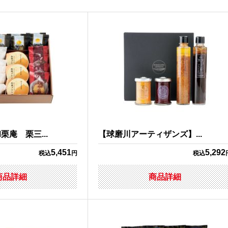
庵 栗三...
【球磨川アーティザンズ】...
5,451
5,292
税込
円
税込
商品詳細
商品詳細