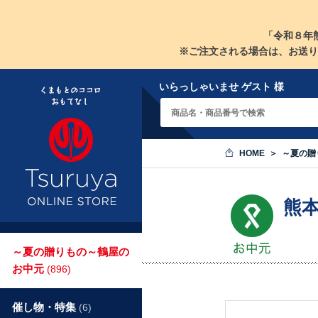
「令和８年
※ご注文される場合は、お送り
いらっしゃいませ ゲスト 様
HOME
～夏の贈
熊
～夏の贈りもの～鶴屋の
お中元
(896)
催し物・特集
(6)