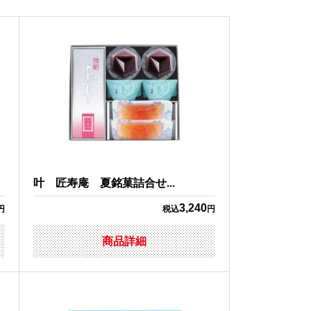
叶 匠寿庵 夏銘菓詰合せ...
3,240
円
税込
円
商品詳細