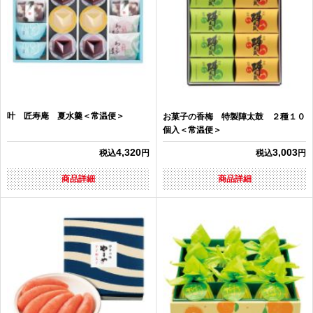
叶 匠寿庵 夏水羹＜常温便＞
お菓子の香梅 特製陣太鼓 ２種１０
個入＜常温便＞
4,320
3,003
税込
円
税込
円
商品詳細
商品詳細