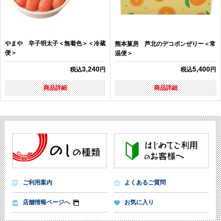
やまや 辛子明太子＜無着色＞＜冷蔵
熊本菓房 芦北のデコポンぜりー＜常
便＞
温便＞
3,240
5,400
税込
円
税込
円
商品詳細
商品詳細
ご利用案内
よくあるご質問
店舗情報ページへ
お気に入り