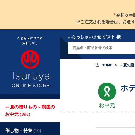
「令和８年
※ご注文される場合は、お送り
いらっしゃいませ ゲスト 様
HOME
～夏の贈
ホ
～夏の贈りもの～鶴屋の
お中元
(896)
催し物・特集
(10)