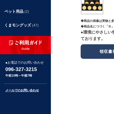
ペット用品
(2)
◆商品の画像は実物と
くまモングッズ
(47)
◆商品名につづく「※」
●環境にやさしい
ております。
領収書
お電話でのお問い合わせ
096-327-3215
午前10時～午後7時
メールでのお問い合わせ