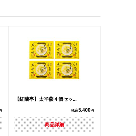
【紅蘭亭】太平燕４個セッ...
5,400
円
税込
円
商品詳細