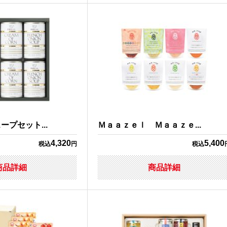
プセット...
Ｍａａｚｅｌ Ｍａａｚｅ...
4,320
5,400
税込
円
税込
商品詳細
商品詳細