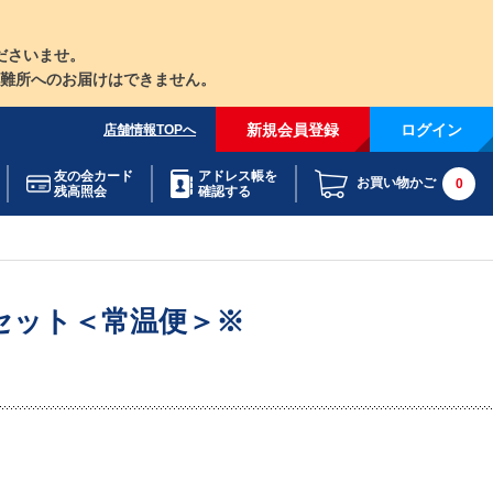
ださいませ。
難所へのお届けはできません。
新規会員登録
ログイン
店舗情報TOPへ
友の会カード
アドレス帳を
お買い物かご
0
残高照会
確認する
セット＜常温便＞※