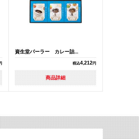
資生堂パーラー カレー詰...
4,212
円
税込
円
商品詳細