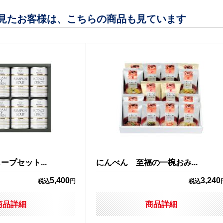
見たお客様は、こちらの商品も見ています
プセット...
にんべん 至福の一椀おみ...
5,400
3,240
税込
円
税込
商品詳細
商品詳細