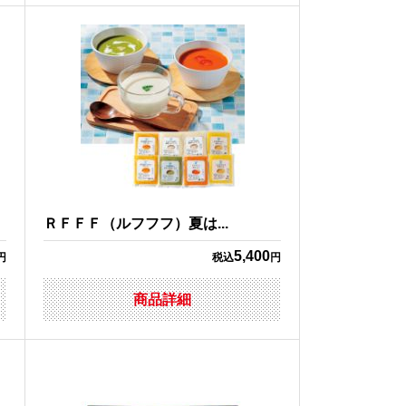
ＲＦＦＦ（ルフフフ）夏は...
5,400
円
税込
円
商品詳細