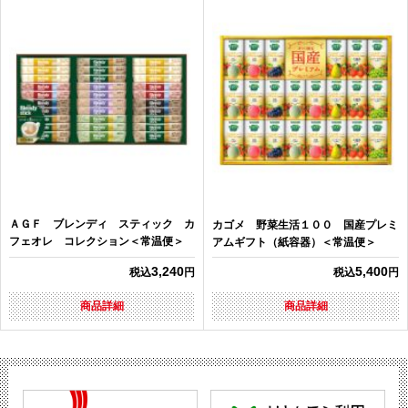
ＡＧＦ ブレンディ スティック カ
カゴメ 野菜生活１００ 国産プレミ
フェオレ コレクション＜常温便＞
アムギフト（紙容器）＜常温便＞
3,240
5,400
税込
円
税込
円
商品詳細
商品詳細