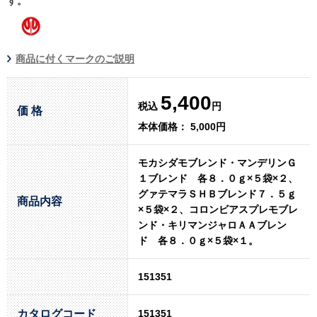
す。
商品に付くマークのご説明
5,400
税込
円
価 格
本体価格： 5,000円
モカシダモブレンド・マンデリンＧ
１ブレンド 各８．０ｇ×５袋×２、
グァテマラＳＨＢブレンド７．５ｇ
商品内容
×５袋×２、コロンビアスプレモブレ
ンド・キリマンジャロＡＡブレン
ド 各８．０ｇ×５袋×１。
151351
カタログコード
151351