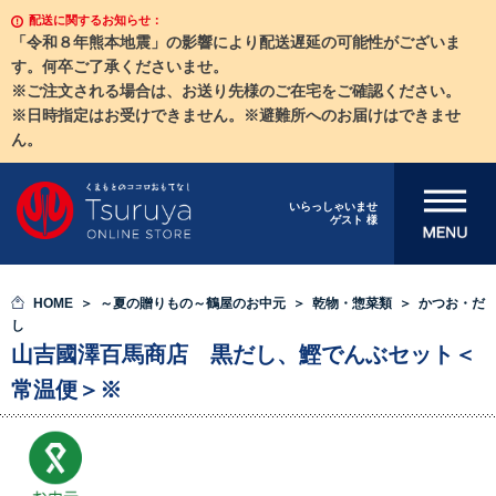
配送に関するお知らせ：
「令和８年熊本地震」の影響により配送遅延の可能性がございま
す。何卒ご了承くださいませ。
※ご注文される場合は、お送り先様のご在宅をご確認ください。
※日時指定はお受けできません。※避難所へのお届けはできませ
ん。
メニューを開
いらっしゃいませ
ゲスト 様
く
HOME
～夏の贈りもの～鶴屋のお中元
乾物・惣菜類
かつお・だ
し
山吉國澤百馬商店 黒だし、鰹でんぶセット＜
常温便＞※