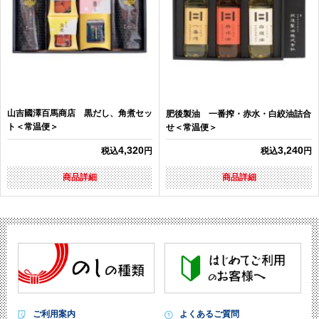
山吉國澤百馬商店 黒だし、角煮セッ
肥後製油 一番搾・赤水・白絞油詰合
ト＜常温便＞
せ＜常温便＞
4,320
3,240
税込
円
税込
円
商品詳細
商品詳細
ご利用案内
よくあるご質問