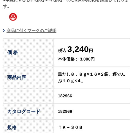
す。
商品に付くマークのご説明
3,240
税込
円
価 格
本体価格： 3,000円
黒だし８．８ｇ×１６×２袋、鰹でん
商品内容
ぶ１０ｇ×４。
182966
カタログコード
182966
規格
ＴＫ－３０Ｂ