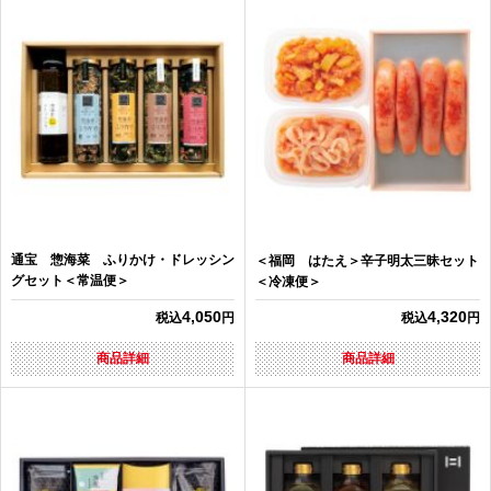
通宝 惣海菜 ふりかけ・ドレッシン
＜福岡 はたえ＞辛子明太三昧セット
グセット＜常温便＞
＜冷凍便＞
4,050
4,320
税込
円
税込
円
商品詳細
商品詳細