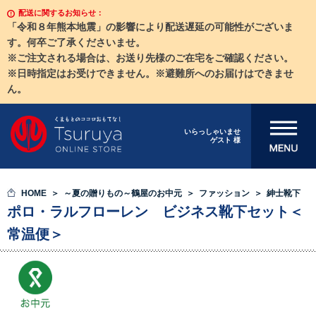
配送に関するお知らせ：
「令和８年熊本地震」の影響により配送遅延の可能性がございま
す。何卒ご了承くださいませ。
※ご注文される場合は、お送り先様のご在宅をご確認ください。
※日時指定はお受けできません。※避難所へのお届けはできませ
ん。
メニューを開
いらっしゃいませ
ゲスト 様
く
HOME
～夏の贈りもの～鶴屋のお中元
ファッション
紳士靴下
ポロ・ラルフローレン ビジネス靴下セット＜
常温便＞