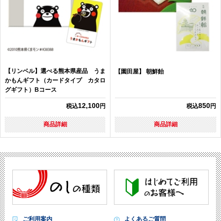
【リンベル】選べる熊本県産品 うま
【園田屋】 朝鮮飴
かもんギフト（カードタイプ カタロ
グギフト）Bコース
12,100
850
税込
円
税込
円
商品詳細
商品詳細
ご利用案内
よくあるご質問