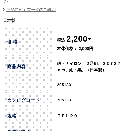
す。
商品に付くマークのご説明
日本製
2,200
税込
円
価 格
本体価格： 2,000円
綿・ナイロン、２足組、２５?２７
商品内容
ｃｍ、紺・黒。（日本製）
205133
カタログコード
205133
規格
ＴＰＬ２０