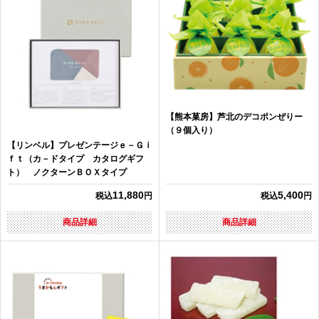
【熊本菓房】芦北のデコポンぜりー
（９個入り）
【リンベル】プレゼンテージｅ－Ｇｉ
ｆｔ（カ－ドタイプ カタログギフ
ト） ノクターンＢＯＸタイプ
11,880
5,400
税込
円
税込
円
商品詳細
商品詳細