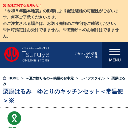
配送に関するお知らせ：
「令和８年熊本地震」の影響により配送遅延の可能性がございま
す。何卒ご了承くださいませ。
※ご注文される場合は、お送り先様のご在宅をご確認ください。
※日時指定はお受けできません。※避難所へのお届けはできませ
ん。
メニューを開
いらっしゃいませ
ゲスト 様
く
HOME
～夏の贈りもの～鶴屋のお中元
ライフスタイル
栗原はる
み
栗原はるみ ゆとりのキッチンセット＜常温便
＞※