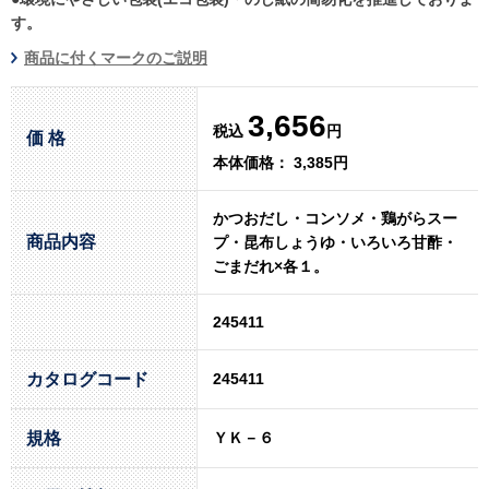
す。
商品に付くマークのご説明
3,656
税込
円
価 格
本体価格： 3,385円
かつおだし・コンソメ・鶏がらスー
商品内容
プ・昆布しょうゆ・いろいろ甘酢・
ごまだれ×各１。
245411
カタログコード
245411
規格
ＹＫ－６