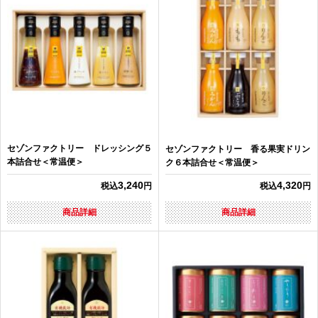
セゾンファクトリー ドレッシング５
セゾンファクトリー 香る果実ドリン
本詰合せ＜常温便＞
ク６本詰合せ＜常温便＞
3,240
4,320
税込
円
税込
円
商品詳細
商品詳細