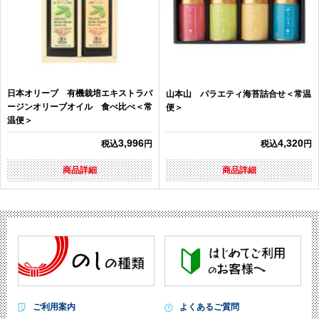
日本オリーブ 有機栽培エキストラバ
山本山 バラエティ海苔詰合せ＜常温
ージンオリーブオイル 食べ比べ＜常
便＞
温便＞
3,996
4,320
税込
円
税込
円
商品詳細
商品詳細
ご利用案内
よくあるご質問