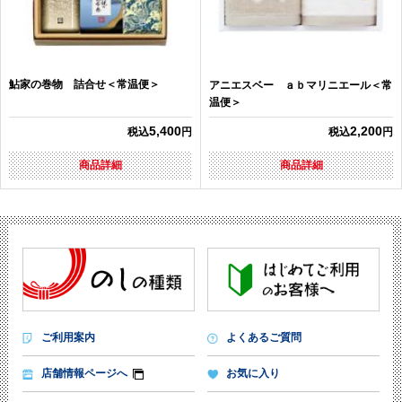
鮎家の巻物 詰合せ＜常温便＞
アニエスベー ａｂマリニエール＜常
温便＞
5,400
2,200
税込
円
税込
円
商品詳細
商品詳細
ご利用案内
よくあるご質問
店舗情報ページへ
お気に入り