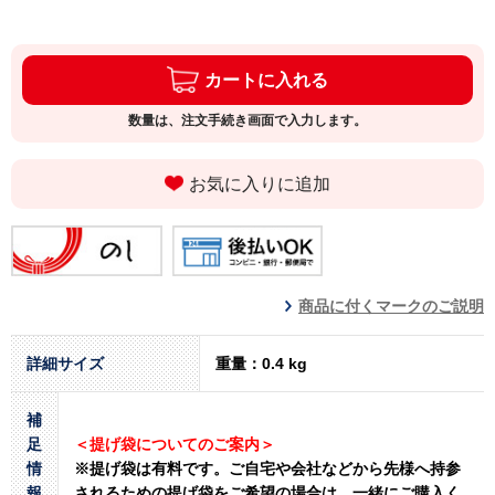
カートに入れる
数量は、注文手続き画面で入力します。
お気に入りに追加
商品に付くマークのご説明
詳細サイズ
重量：0.4 kg
補
足
＜提げ袋についてのご案内＞
情
※提げ袋は有料です。
ご自宅や会社などから先様へ持参
報
されるための提げ袋をご希望の場合は、一緒にご購入く