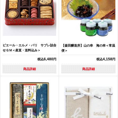
ピエール・エルメ・パリ サブレ詰合
【釜田醸造所】山の幸 海の幸＜常温
せＧＭ＜産直・送料込み＞
便＞
6,480
4,158
税込
円
税込
円
商品詳細
商品詳細