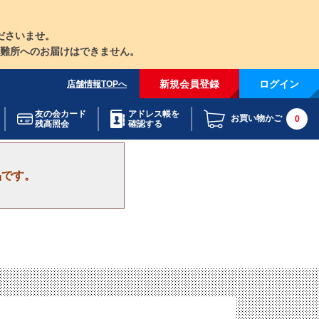
ださいませ。
難所へのお届けはできません。
新規会員登録
ログイン
店舗情報TOPへ
友の会カード
アドレス帳を
お買い物かご
0
残高照会
確認する
品です。