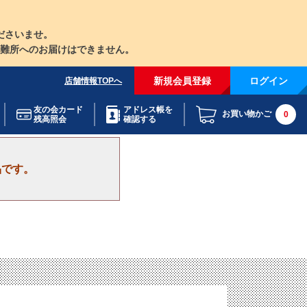
ださいませ。
難所へのお届けはできません。
新規会員登録
ログイン
店舗情報TOPへ
友の会カード
アドレス帳を
お買い物かご
0
残高照会
確認する
品です。