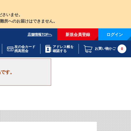
ださいませ。
難所へのお届けはできません。
新規会員登録
ログイン
店舗情報TOPへ
友の会カード
アドレス帳を
お買い物かご
0
残高照会
確認する
品です。