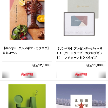
【dancyu グルメギフトカタログ】
【リンベル】プレゼンテージｅ－Ｇｉ
ＣＢコース
ｆｔ（カ－ドタイプ カタログギフ
ト） ノクターンＢＯＸタイプ
12,100
11,880
税込
円
税込
円
商品詳細
商品詳細