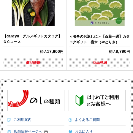
【dancyu グルメギフトカタログ】
＜弔事のお返しに＞【百花一選】カタ
ＣＣコース
ログギフト 宿木（やどりぎ）
17,600
9,790
税込
円
税込
円
商品詳細
商品詳細
ご利用案内
よくあるご質問
店舗情報ページへ
お気に入り