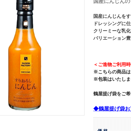
国産にんじんの
国産にんじんをす
ドレッシングに仕
クリーミーな乳化
バリエーション豊
＜ご進物ご利用時
※こちらの商品は
※包装はいたしま
鶴屋提げ袋をご希
◆鶴屋提げ袋お