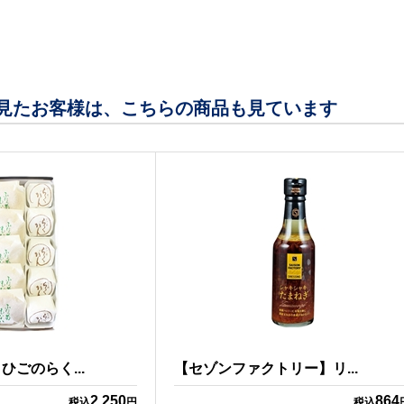
見たお客様は、こちらの商品も見ています
ごのらく...
【セゾンファクトリー】リ...
2,250
864
税込
円
税込