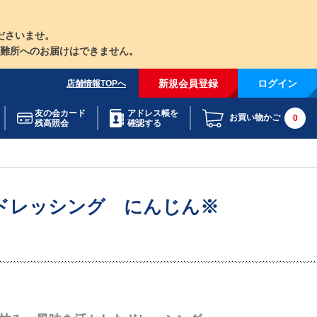
ださいませ。
難所へのお届けはできません。
新規会員登録
ログイン
店舗情報TOPへ
友の会カード
アドレス帳を
お買い物かご
0
残高照会
確認する
ドレッシング にんじん※