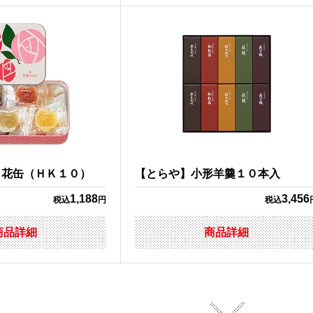
】花缶（ＨＫ１０）
【とらや】小形羊羹１０本入
1,188
3,456
税込
円
税込
商品詳細
商品詳細