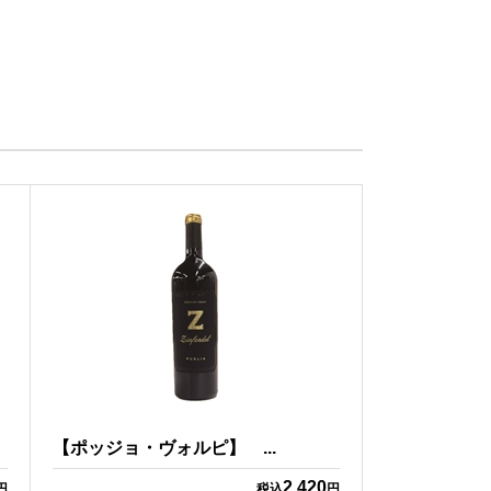
【ポッジョ・ヴォルピ】 ...
2,420
円
税込
円