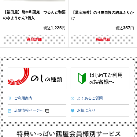
【福田屋】熊本和栗庵 つるんと和栗
【通宝海苔】のり屋自慢の納豆ふりか
の水ようかん3個入
け
1,225
357
税込
円
税込
円
商品詳細
商品詳細
ご利用案内
よくあるご質問
店舗情報ページへ
お気に入り