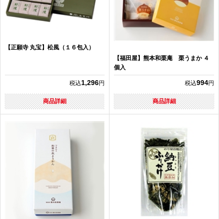
【正願寺 丸宝】松風（１６包入）
【福田屋】熊本和栗庵 栗うまか ４
個入
1,296
994
税込
円
税込
円
商品詳細
商品詳細