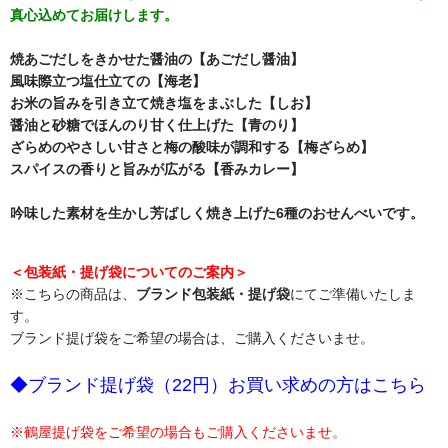
真心込めてお届けします。
焼あごだしをきかせた醤油の【あごだし醤油】
風味際立つ塩仕立ての【海老】
お米の旨みを引き立て焼き塩をまぶした【しお】
醤油と砂糖でほんのり甘く仕上げた【青のり】
ざらめのやさしい甘さと梅の酸味が調和する【梅ざらめ】
スパイスの香りと旨みが広がる【香みカレー】
吟味した素材を生かし芳ばしく焼き上げた6種のおせんべいです。
＜包装紙・提げ袋についてのご案内＞
※こちらの商品は、
ブランド包装紙・提げ袋
にてご準備いたしま
す。
ブランド提げ袋をご希望の場合は、ご購入くださいませ。
◆ブランド提げ袋（22円）お買い求めの方はこちら
※鶴屋提げ袋をご希望の場合もご購入くださいませ。