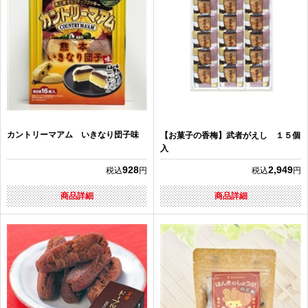
カントリーマアム いきなり団子味
【お菓子の香梅】武者がえし １５個
入
928
2,949
税込
円
税込
円
商品詳細
商品詳細