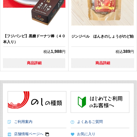
【フジバンビ】黒糖ドーナツ棒（４０
ジンジベル ほんきのしょうがのど飴
本入り）
1,988
389
税込
円
税込
円
商品詳細
商品詳細
ご利用案内
よくあるご質問
店舗情報ページへ
お気に入り