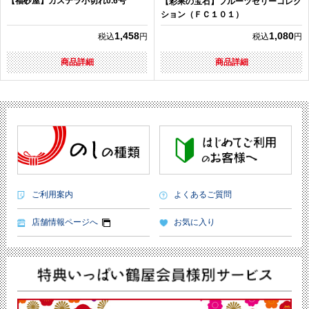
【福砂屋】カステラ小切れ0.6号
【彩果の宝石】フルーツゼリーコレク
ション（ＦＣ１０１）
1,458
1,080
税込
円
税込
円
商品詳細
商品詳細
ご利用案内
よくあるご質問
店舗情報ページへ
お気に入り