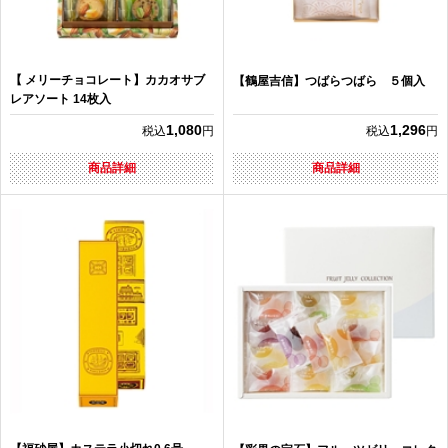
【 メリーチョコレート】カカオサブ
【鶴屋吉信】つばらつばら ５個入
レアソート 14枚入
1,080
1,296
税込
円
税込
円
商品詳細
商品詳細