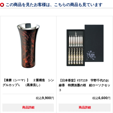
この商品を見たお客様は、こちらの商品も見ています
【漆磨（シーマ）】 ２重構造 シン
【日本香堂】#37119 宇野千代のお
グルカップＬ （黒漆流し）
線香 特撰淡墨の桜 絵ローソクセッ
ト
9,900
6,600
税込
円
税込
円
商品詳細
商品詳細