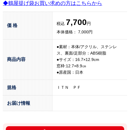
◆鶴屋提げ袋お買い求めの方はこちらから
7,700
税込
円
価 格
本体価格： 7,000円
●素材：本体/アクリル、ステンレ
ス、裏面/足部分：ABS樹脂
商品内容
●サイズ：16.7×12.9cm
窓枠:12.7×8.9㎝
●原産国：日本
規格
ＩＴＮ ＰＦ
お届け情報