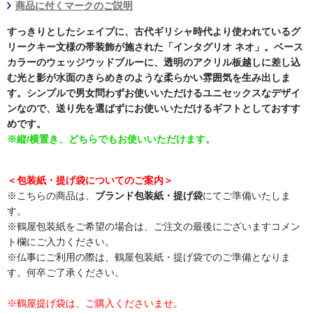
商品に付くマークのご説明
すっきりとしたシェイプに、古代ギリシャ時代より使われているグ
リークキー文様の帯装飾が施された「インタグリオ ネオ」。ベース
カラーのウェッジウッドブルーに、透明のアクリル板越しに差し込
む光と影が水面のきらめきのような柔らかい雰囲気を生み出しま
す。シンプルで男女問わずお使いいただけるユニセックスなデザイ
ンなので、送り先を選ばずにお使いいただけるギフトとしておすす
めです。
※縦/横置き、どちらでもお使いいただけます。
＜包装紙・提げ袋についてのご案内＞
※こちらの商品は、
ブランド包装紙・提げ袋
にてご準備いたしま
す。
※鶴屋包装紙をご希望の場合は、ご注文の最後にございますコメン
ト欄にご入力ください。
※仏事にご利用の際は、鶴屋包装紙・提げ袋でのご準備となりま
す。何卒ご了承ください。
※鶴屋提げ袋は、ご購入くださいませ。