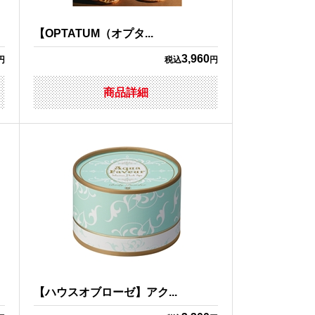
【OPTATUM（オプタ...
3,960
円
税込
円
商品詳細
【ハウスオブローゼ】アク...