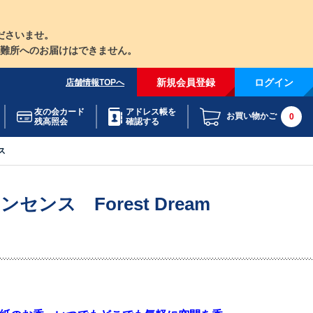
ださいませ。
難所へのお届けはできません。
新規会員登録
ログイン
店舗情報TOPへ
友の会カード
アドレス帳を
お買い物かご
0
残高照会
確認する
ス
ンス Forest Dream