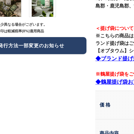
島郡・鹿児島郡、
多少異なる場合がございます。
＜提げ袋について
印は軽減税率(8%)適用商品
※こちらの商品は
ランド提げ袋はご
発行方法一部変更のお知らせ
【オプタウム】ショ
◆ブランド提げ
※鶴屋提げ袋をご
◆鶴屋提げ袋お
価 格
商品内容