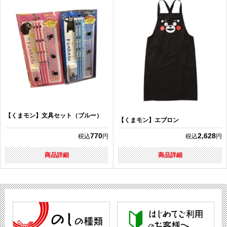
【くまモン】文具セット（ブルー）
【くまモン】エプロン
770
2,628
税込
円
税込
円
商品詳細
商品詳細