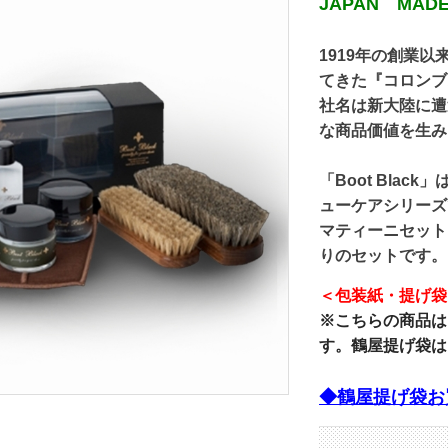
JAPAN MADE
1919年の創業
てきた『コロンブ
社名は新大陸に遭
な商品価値を生み
「Boot Bla
ューケアシリーズ
マティーニセット
りのセットです。
＜包装紙・提げ袋
※こちらの商品は
す。鶴屋提げ袋は
◆鶴屋提げ袋お