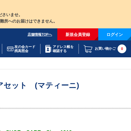
ださいませ。
難所へのお届けはできません。
新規会員登録
ログイン
店舗情報TOPへ
友の会カード
アドレス帳を
お買い物かご
0
残高照会
確認する
ケアセット (マティーニ)