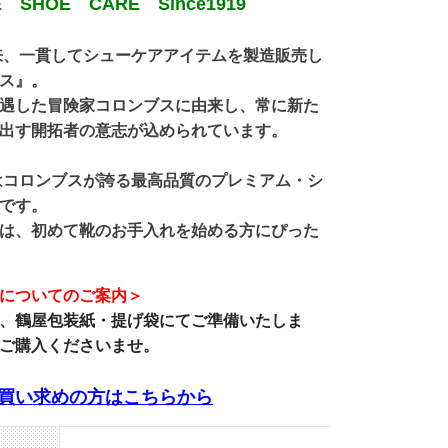
 SHOE CARE Since1919
以来、一貫してシューケアアイテムを製造販売し
ス』。
遇した冒険家コロンブスに由来し、常に新た
出す開拓者の意志が込められています。
ck」はコロンブスが誇る最高品質のプレミアム・シ
です。
は、初めて靴のお手入れを始める方にぴった
についてのご案内＞
、
鶴屋包装紙・提げ袋
にてご準備いたしま
ご購入くださいませ。
買い求めの方はこちらから