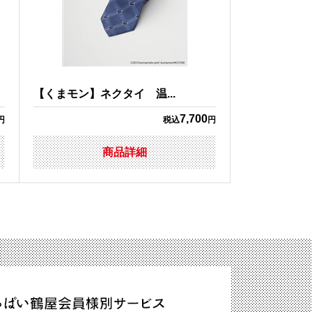
【くまモン】ネクタイ 温...
7,700
円
税込
円
商品詳細